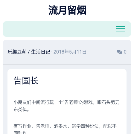
跳
流月留烟
至
内
容
乐趣豆萌
/
生活日记
· 2018年5月11日
0
告国长
小朋友们中间流行玩一个“告老师”的游戏，跟石头剪刀
布类似。
有写作业，告老师，洒墨水，逃学四种说法，配以不
同动作。