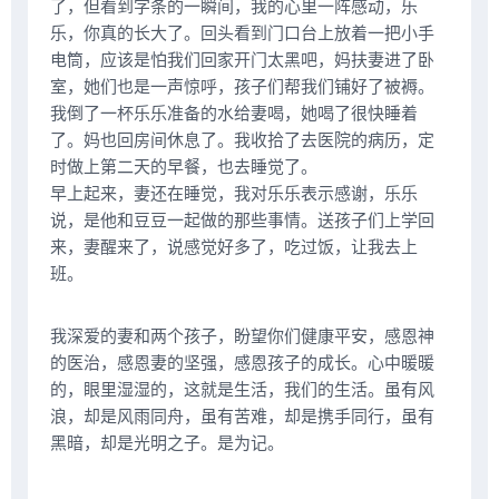
了，但看到字条的一瞬间，我的心里一阵感动，乐
乐，你真的长大了。回头看到门口台上放着一把小手
电筒，应该是怕我们回家开门太黑吧，妈扶妻进了卧
室，她们也是一声惊呼，孩子们帮我们铺好了被褥。
我倒了一杯乐乐准备的水给妻喝，她喝了很快睡着
了。妈也回房间休息了。我收拾了去医院的病历，定
时做上第二天的早餐，也去睡觉了。
早上起来，妻还在睡觉，我对乐乐表示感谢，乐乐
说，是他和豆豆一起做的那些事情。送孩子们上学回
来，妻醒来了，说感觉好多了，吃过饭，让我去上
班。
我深爱的妻和两个孩子，盼望你们健康平安，感恩神
的医治，感恩妻的坚强，感恩孩子的成长。心中暖暖
的，眼里湿湿的，这就是生活，我们的生活。虽有风
浪，却是风雨同舟，虽有苦难，却是携手同行，虽有
黑暗，却是光明之子。是为记。