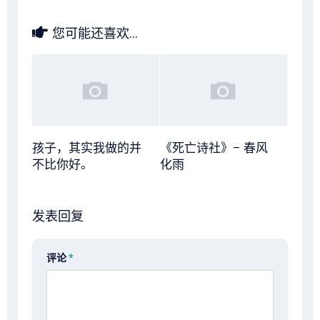
您可能还喜欢...
孩子，其实我做的并
《死亡诗社》– 春风
不比你好。
化雨
发表回复
评论
*