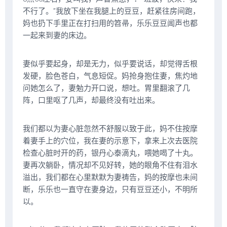
不行了。”我放下坐在我腿上的豆豆，赶紧往房间跑，
妈也扔下手里正在打扫用的笤帚，乐乐豆豆闻声也都
一起来到妻的床边。
妻似乎要起身，却是无力，似乎要说话，却觉得舌根
发硬，脸色苍白，气息短促。妈抢身抱住妻，焦灼地
问她怎么了，妻勉力开口说，想吐。胃里翻滚了几
阵，口里呕了几声，却最终没有吐出来。
我们都以为妻心脏忽然不舒服以致于此，妈不住按摩
着妻手上的穴位，我在妻的示意下，拿来上次去医院
检查心脏时开的药，银丹心泰滴丸，喂她喝了十丸。
妻再次躺卧，情况却不见好转，她的眼角不住有泪水
溢出，我们都在心里默默为妻祷告，妈的按摩也未间
断，乐乐也一直守在妻身边，只有豆豆还小，不明所
以。