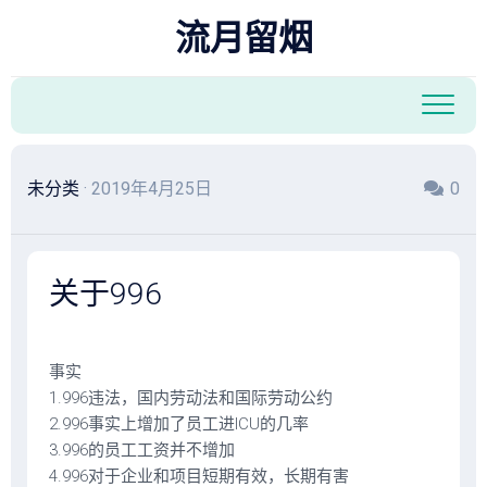
跳
流月留烟
至
内
容
未分类
· 2019年4月25日
0
关于996
事实
1.996违法，国内劳动法和国际劳动公约
2.996事实上增加了员工进ICU的几率
3.996的员工工资并不增加
4.996对于企业和项目短期有效，长期有害