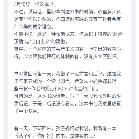
3月份读一读这本书。
不过，说实话，最初拿到这本书的时候，心里多少还
是有些不以为然的，不知道前苏联的教育工作者会有
什么样的教学理念。
不能不说，这是一种长期以来，潜意识里培养的“政治
正确”与“自由主义”的骄傲，
觉得，一个解体的前共产主义国家，所提出的教育心
得，应该跟我们现行的体制教育，没有多大区别吧。
书刚拿回来第一天，我翻了一点前言和后记，这是我
多年来养成的一个读书习惯，希望从中能快速获得一
些干货–作者的观点和他人对作品的评价。
可惜的是，这本书的译者，写了一大段冗长乏味的附
录后记，于是，后记没有看完，这本书在我家里放置
了半个多月。
有一天，下班回来，孩子妈妈对我说，我看有一本
《孩子们，你们好》的书，是你买的么？