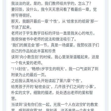
我淡淡的说，是的，我们教师组共学的，怎么了？
妻回答，没什么，我今天无意间看了看最后一章，觉
得写得很好。
那天，我翻开最后一章“个性”，从“给家长的纸袋”那一
节读了起来，
老师对于学生教学目标的评估一直是我关心的地方，
我很快被书中老师的说法和做法吸引了。
“我们的展览会”那一节，真是一场盛宴，我赞叹孩子们
自己的作品如此丰富和珍贵
读到“向小数告别”的时候，我心里渐渐温暖起来，这是
一个有大爱的老师。
“114封信”，“畅想6岁学生的明天”，我一口气读到了到
附录为止的最后一页。
之后我认真地从头开始读起了第六章“个性”，
给男孩子开的“秘密会议”，几件孩子们之间的“小事”，
朴实的文字，细致的描述，处处透出老师的爱和智
慧。
当读到“没有你们在一起，光我一个人在这空旷的教室
里，感到很寂寞”时，我知道，这不单是一个有大爱，